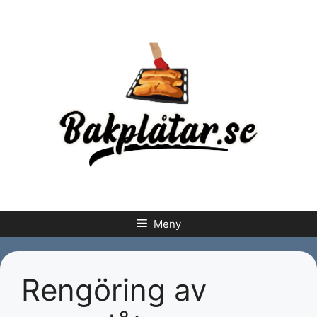
Hoppa
till
innehåll
Meny
Rengöring av