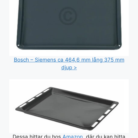
Bosch – Siemens ca 464,6 mm lång 375 mm
djup >
Dessa hittar du hos
Amazon
, där du kan hitta