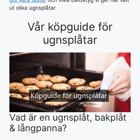
gör våra tester
och vilka delbetyg vi ger när valt
ut olika ugnsplåtar.
Vår köpguide för
ugnsplåtar
Vad är en ugnsplåt, bakplåt
& långpanna?