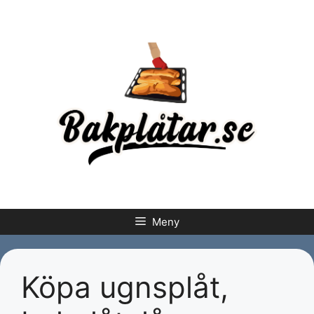
Hoppa
till
innehåll
Meny
Köpa ugnsplåt,